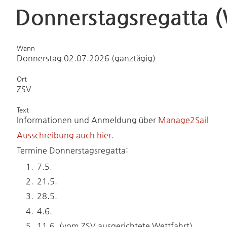
Donnerstagsregatta (
Wann
Donnerstag 02.07.2026 (ganztägig)
Ort
ZSV
Text
Informationen und Anmeldung über
Manage2Sail
Ausschreibung auch hier.
Termine Donnerstagsregatta:
7.5.
21.5.
28.5.
4.6.
11.6. (vom ZSV ausgerichtete Wettfahrt)