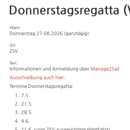
Donnerstagsregatta (
Wann
Donnerstag 27.08.2026 (ganztägig)
Ort
ZSV
Text
Informationen und Anmeldung über
Manage2Sail
Ausschreibung auch hier.
Termine Donnerstagsregatta:
7.5.
21.5.
28.5.
4.6.
11.6. (vom ZSV ausgerichtete Wettfahrt)