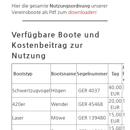
Hier die gesamte
Nutzungsordnung
unserer
Vereinsboote als Pdf zum
downloaden
:
Verfügbare Boote und
Kostenbeitrag zur
Nutzung
Jah
Bootstyp
Bootsname
Segelnummer
Tag
fla
*)
40,00
30
Schwertzugvogel
Högen
GER 4037
EUR
20,00
15
420er
Wendei
GER 45468
EUR
15,00
10
Laser
Möwe
GER 139480
EUR
15,00
10